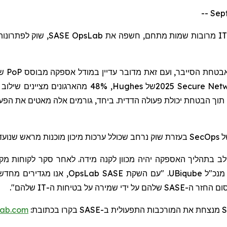
שוק לפתרונות מ
SASE OpsLab
מרובות שמות מתחם, חשפה את
I
ש-
PoP
מבוסס
בטחת הסייבר, ועם זאת מדובר עדיין במודל אספקה
מהארגונים מציינים שילוב ,
Hughes
של
2025 Secure Net
ובים תוך הבטחת יכולת פעולה הדדית. ביחד, גורמים אלה מאטים את הפע
בעזרת שוק נרחב שכולל ערכות מיכון מוכנות מראש שנועדו
SecOps
ל
ליך האספקה יהיה מכוון לקנה מידה. לאחר סקר לקוחות מקיף, התברר לנו מאוד שהת
OpsLab
. "עם השקת SASE
UBiqube
, נכ"ל
ום
החזר ה-SASE שלהם על ידי שמירה על בטיחות ה-IT שלהם".
lab.com
:
רו בכתובת
בק
SASE
מנצחת את המורכבות התפעולית ב-
S