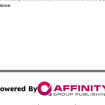
 above.
owered By