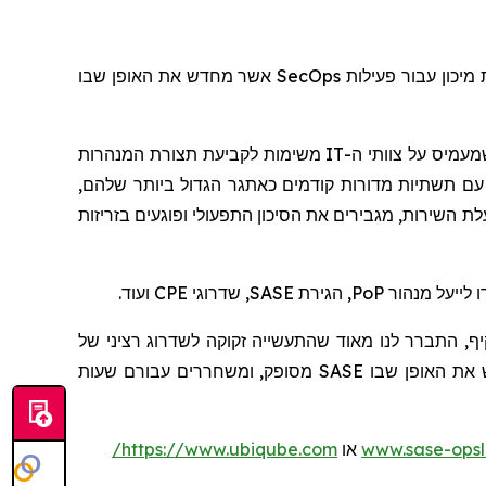
אשר מחדש את האופן שבו
SecOps
, יכון עבור פעילות
משימות לקביעת תצורת המנהרות
IT
מעמיס על צוותי ה
, 48% עם תשתיות מדורות קודמים כאתגר הגדול ביותר שלהם
לת השירות, מגבירים את הסיכון התפעולי ופוגעים בזריזות
ועוד.
CPE
, שדרוגי
SASE
, הגירת
PoP
 לייעל מנהור
"הצמיחה העצומה באימוץ שירותי SASE עשייה זקוקה לשדרוג רציני של
, אנו מגדירים מחדש את האופן שבו SASE מסופק, ומשחררים עבורם שעות
https://www.ubiqube.com/
או
www.sase-ops