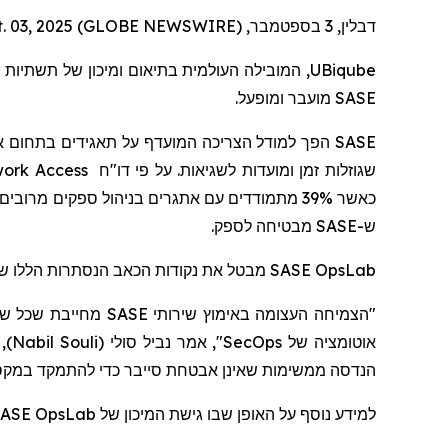
דבלין, 3 בספטמבר, Sept. 03, 2025 (GLOBE NEWSWIRE) --
T
, המובילה העולמית בתיאום ומיכון של תשתיות
UBiqube
מועבר ומופעל.
SASE
הפך למודל הצריכה המועדף על תאגידים בתחום א
SASE
work Access
דו"ח
שגוזלות זמן ומועדות לשגיאות. על פי
כאשר 39% מתמודדים עם אתגרים בניהול ספקים מר
מבטיחה לספק.
SASE
ש-
מבטל את נקודות הכאב הנסתרות הללו ש
SASE OpsLab
מחייבת שכל שלב בתה
מ
)
Nabil Souli
(
סולי
", אמר נביל
SecOps
אוטומציה של
הנדסה ממשימות שאינן אבטחת סייבר כדי להתמקד
במקס
ASE OpsLab
למידע נוסף על האופן שבו גישת המיכון של