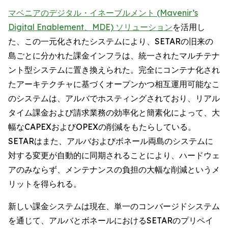
マベニアのデジタル・イネーブルメント (Mavenir’s
Digital Enablement、MDE) ソリューション
を活用し
た、この一元化されたシステムにより、SETARの旧来の
島ごとに分かれた課金インフラは、統一されたマルチテナ
ント型システムに置き換えられた。完全にコンテナ化され
たアーキテクチャに基づくオープンかつ相互運用可能なこ
のシステムは、アルバでホスティングされており、リアル
タイム課金および請求業務の効率化と簡素化によって、大
幅なCAPEXおよびOPEXの削減をもたらしている。
SETARはまた、アルバおよびボネール両島のシステムに
対する変更が自動的に同期されることにより、ハードウェ
アのみならず、メンテナンスの負担の大幅な削減というメ
リットを得られる。
新しい課金システムは現在、単一のコンバージドシステム
を通じて、アルバとボネールにおけるSETARのプリペイ