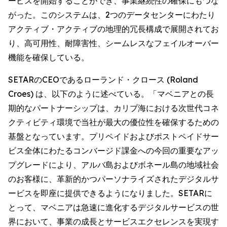
ービスを開始することができ、事業継続性の確保にもつな
がった。このシステムは、2つのデータセンターにわたり
アクティブ・アクティブの地理的冗長構成で展開されてお
り、高可用性、耐障害性、シームレスなフェイルオーバー
機能を確保している。
SETARのCEOであるローランド・クロース (Roland
Croes) は、以下のように述べている。「マベニアとの長
期的なパートナーシップは、カリブ海における次世代コネ
クティビティ環境で当社が最大の優位性を確保するための
基盤となっています。プリペイドおよびポストペイドサー
ビス全体にわたるコンバージド課金への今回の重要なアッ
プグレードにより、アルバ島およびボネール島の地域社会
のお客様に、革新的かつパーソナライズされたデジタルサ
ービスを即座に提供できるようになりました。SETARに
とって、マベニアは急速に進化するデジタルサービスの世
界において、事業の成長とサービスエクセレンスを実現す