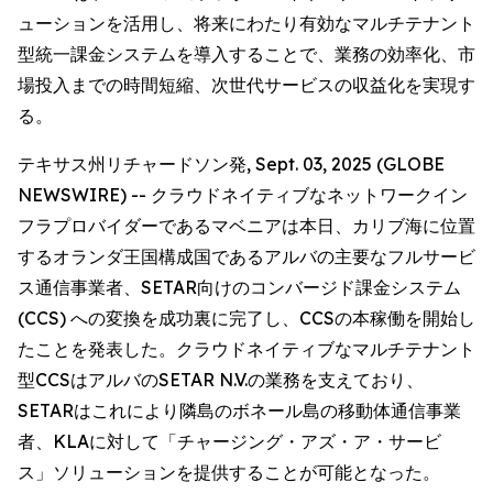
ューションを活用し、将来にわたり有効なマルチテナント
型統一課金システムを導入することで、業務の効率化、市
場投入までの時間短縮、次世代サービスの収益化を実現す
る。
テキサス州リチャードソン発, Sept. 03, 2025 (GLOBE
NEWSWIRE) -- クラウドネイティブなネットワークイン
フラプロバイダーであるマベニアは本日、カリブ海に位置
するオランダ王国構成国であるアルバの主要なフルサービ
ス通信事業者、SETAR向けのコンバージド課金システム
(CCS) への変換を成功裏に完了し、CCSの本稼働を開始し
たことを発表した。クラウドネイティブなマルチテナント
型CCSはアルバのSETAR N.V.の業務を支えており、
SETARはこれにより隣島のボネール島の移動体通信事業
者、KLAに対して「チャージング・アズ・ア・サービ
ス」ソリューションを提供することが可能となった。