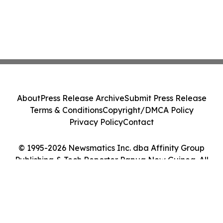
About
Press Release Archive
Submit Press Release
Terms & Conditions
Copyright/DMCA Policy
Privacy Policy
Contact
© 1995-2026 Newsmatics Inc. dba Affinity Group
Publishing & Tech Reporter Papua New Guinea. All
Rights Reserved.
Cookie Settings / Your Privacy Choices