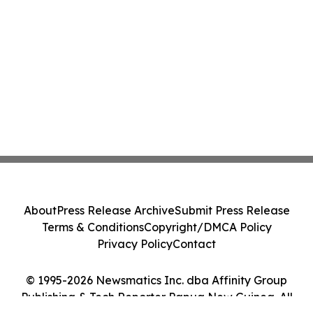
About
Press Release Archive
Submit Press Release
Terms & Conditions
Copyright/DMCA Policy
Privacy Policy
Contact
© 1995-2026 Newsmatics Inc. dba Affinity Group
Publishing & Tech Reporter Papua New Guinea. All