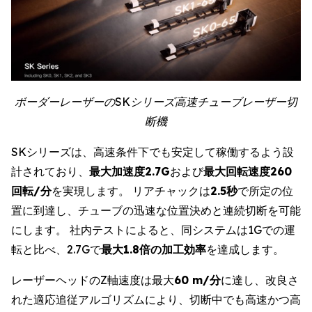
ボーダーレーザーのSKシリーズ高速チューブレーザー切
断機
SKシリーズは、高速条件下でも安定して稼働するよう設
計されており、
最大加速度2.7G
および
最大回転速度260
回転/分
を実現します。 リアチャックは
2.5秒
で所定の位
置に到達し、チューブの迅速な位置決めと連続切断を可能
にします。 社内テストによると、同システムは1Gでの運
転と比べ、2.7Gで
最大1.8倍の加工効率
を達成します。
レーザーヘッドのZ軸速度は最大
60 m/分
に達し、改良さ
れた適応追従アルゴリズムにより、切断中でも高速かつ高