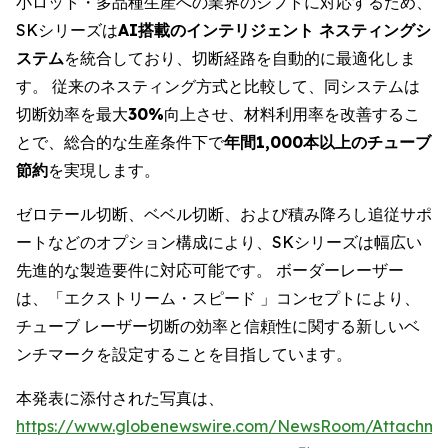
小ロット・多品種生産への業界のシフトに対応するため、
SKシリーズは
AI搭載のインテリジェント ネスティングシ
ステム
を統合しており、切断経路を自動的に最適化しま
す。 従来のネスティング方式と比較して、同システムは
切断効率を最大
30%
向上させ、材料利用率を改善するこ
とで、総合的な生産条件下で
年間1,000本以上のチューブ
節約
を実現します。
ゼロテール切断、ベベル切断、および積み降ろし追従サポ
ートなどのオプション構成により、SKシリーズは幅広い
先進的な製造要件に対応可能です。 ボーダーレーザー
は、「エクストリーム・スピード 」コンセプトにより、
チューブ レーザー切断の効率と信頼性に関する新しいベ
ンチマークを設定することを目指しています。
本発表に添付された写真は、
https://www.globenewswire.com/NewsRoom/Attachm