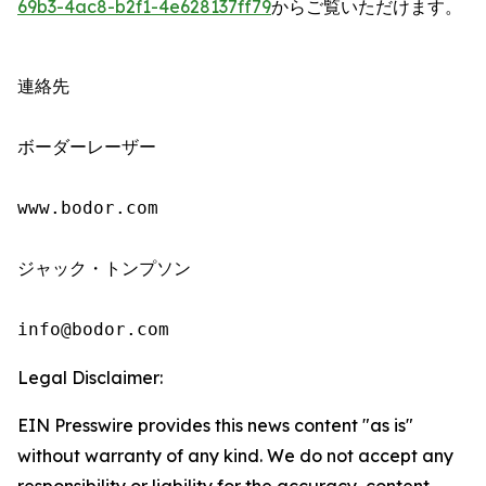
69b3-4ac8-b2f1-4e628137ff79
からご覧いただけます。
連絡先

ボーダーレーザー

www.bodor.com

ジャック・トンプソン

info@bodor.com
Legal Disclaimer:
EIN Presswire provides this news content "as is"
without warranty of any kind. We do not accept any