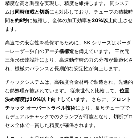
精度な高さ調整を実現し、精度を維持します。 同システ
ムは
同時積載と切断
にも対応しており、チューブの積載時
間を
約8秒
に短縮し、全体の加工効率を
20%以上
向上させ
ます。
高速での安定性を確保するために、SK シリーズはボーダ
ーレーザー独自の
アーチ橋構造
を備えています。 三次元
三角形伝達設計により、高速動作時の力の分布が最適化さ
れ、機械のバランスと長期的な安定性が向上します。
チャックシステムは、高強度合金材料で製造され、先進的
な熱処理が施されています。 従来世代と比較して、
位置
決め精度は20%以上向上しています
。 さらに、
フロント
チャック オーバートラベル技術
により、長尺チューブで
もデュアルチャックでのクランプが可能となり、切断プロ
セス全体で一貫した精度が確保されます。